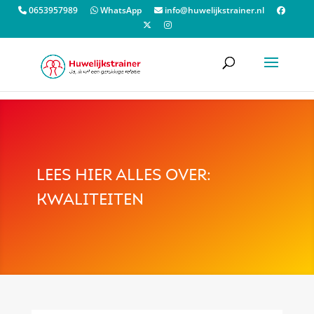
0653957989
WhatsApp
info@huwelijkstrainer.nl
LEES HIER ALLES OVER:
KWALITEITEN