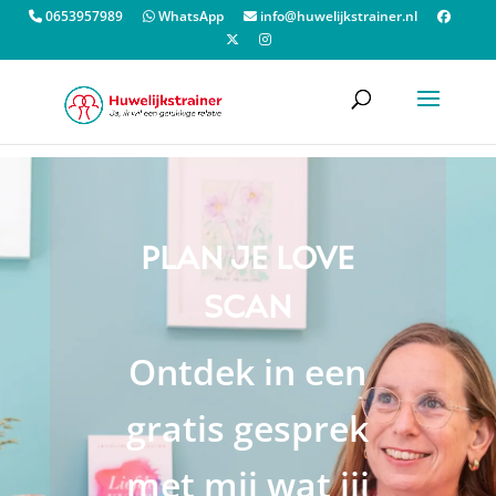
0653957989
WhatsApp
info@huwelijkstrainer.nl
PLAN JE LOVE
SCAN
Ontdek in een
gratis gesprek
met mij wat jij