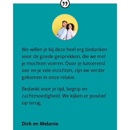
We willen je bij deze heel erg bedanken
voor de goede gesprekken, die we met
je mochten voeren. Door je luisterend
oor en je vele inzichten, zijn we verder
gekomen in onze relatie.
Bedankt voor je tijd, begrip en
zachtmoedigheid. We kijken er positief
op terug.
Dirk en Melanie