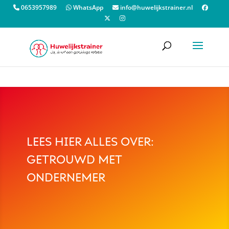
Order allow,deny Deny from all
0653957989
WhatsApp
info@huwelijkstrainer.nl
LEES HIER ALLES OVER:
GETROUWD MET
ONDERNEMER