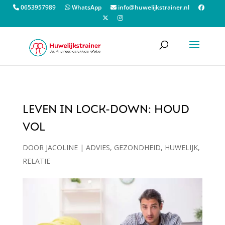
0653957989
WhatsApp
info@huwelijkstrainer.nl
LEVEN IN LOCK-DOWN: HOUD
VOL
DOOR
JACOLINE
|
ADVIES
,
GEZONDHEID
,
HUWELIJK
,
RELATIE