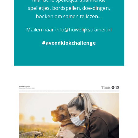
spelletjes, bordspellen, doe-dingen,
boeken om samen te lezen….
Mailen naar
info@huwelijkstrainer.nl
#avondklokchallenge