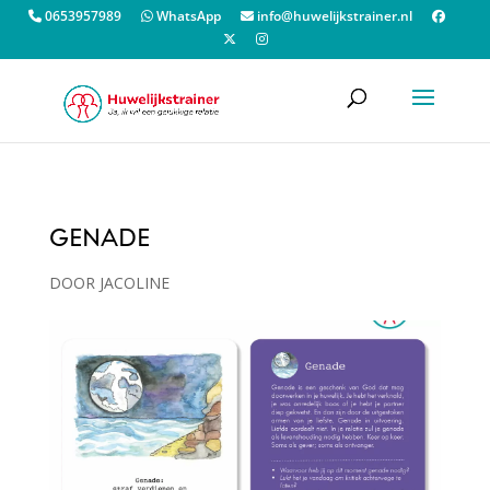
0653957989
WhatsApp
info@huwelijkstrainer.nl
GENADE
DOOR
JACOLINE