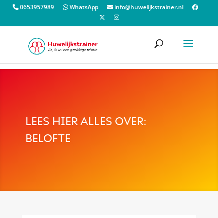
0653957989
WhatsApp
info@huwelijkstrainer.nl
LEES HIER ALLES OVER:
BELOFTE