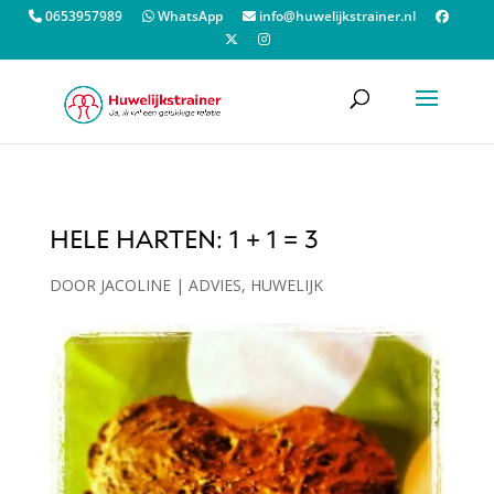
0653957989
WhatsApp
info@huwelijkstrainer.nl
HELE HARTEN: 1 + 1 = 3
DOOR
JACOLINE
|
ADVIES
,
HUWELIJK