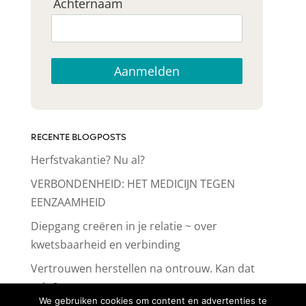
Achternaam
Aanmelden
RECENTE BLOGPOSTS
Herfstvakantie? Nu al?
VERBONDENHEID: HET MEDICIJN TEGEN
EENZAAMHEID
Diepgang creëren in je relatie ~ over
kwetsbaarheid en verbinding
Vertrouwen herstellen na ontrouw. Kan dat
echt?
We gebruiken cookies om content en advertenties te