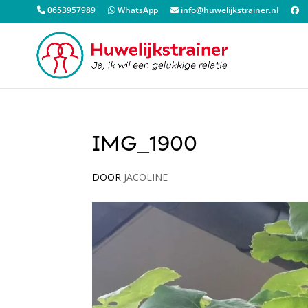
0653957989
WhatsApp
info@huwelijkstrainer.nl
IMG_1900
DOOR
JACOLINE