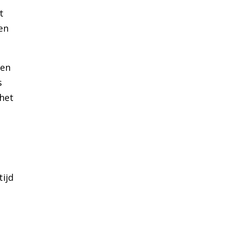
t
en
een
s
 het
tijd