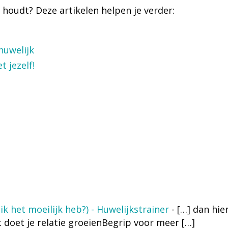
d houdt? Deze artikelen helpen je verder:
.
huwelijk
t jezelf!
 ik het moeilijk heb?) - Huwelijkstrainer
- […] dan hie
t doet je relatie groeienBegrip voor meer […]