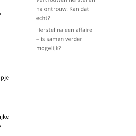
na ontrouw. Kan dat
,
echt?
Herstel na een affaire
– is samen verder
mogelijk?
apje
ijke
o