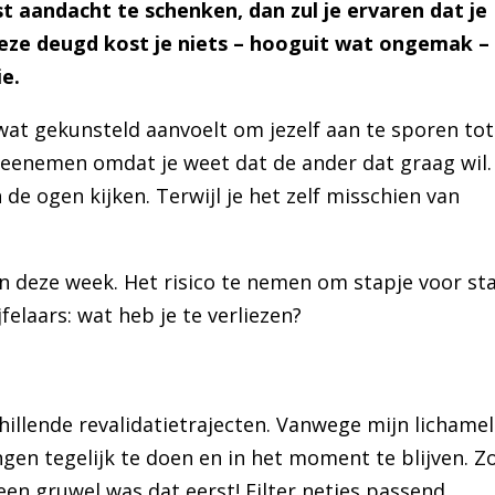
st aandacht te schenken, dan zul je ervaren dat je
eze deugd kost je niets – hooguit wat ongemak – 
ie.
 wat gekunsteld aanvoelt om jezelf aan te sporen tot
eenemen omdat je weet dat de ander dat graag wil.
 de ogen kijken. Terwijl je het zelf misschien van
gen deze week. Het risico te nemen om stapje voor st
felaars: wat heb je te verliezen?
hillende revalidatietrajecten. Vanwege mijn lichamel
gen tegelijk te doen en in het moment te blijven. Z
 een gruwel was dat eerst! Filter netjes passend