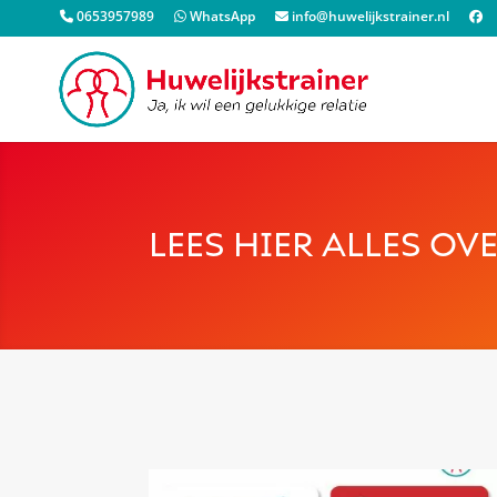
0653957989
WhatsApp
info@huwelijkstrainer.nl
LEES HIER ALLES OV